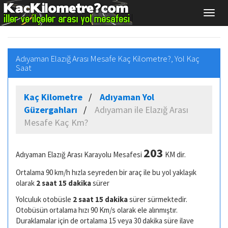
Adıyaman Elazığ Arası Mesafe Kaç Kilometre?, Yol Kaç
Saat
Kaç Kilometre
Adıyaman Yol
Güzergahları
Adıyaman ile Elazığ Arası
Mesafe Kaç Km?
203
Adıyaman Elazığ Arası Karayolu Mesafesi
KM dir.
Ortalama 90 km/h hızla seyreden bir araç ile bu yol yaklaşık
olarak
2 saat 15 dakika
sürer
Yolculuk otobüsle
2 saat 15 dakika
sürer sürmektedir.
Otobüsün ortalama hızı 90 Km/s olarak ele alınmıştır.
Duraklamalar için de ortalama 15 veya 30 dakika süre ilave