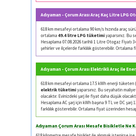
Adıyaman - Çorum Arası Araç Kaç Litre LPG Ot
618 km mesafeyi ortalama 90 km/s hızında araç sürüşü
ortalama
49.4 litre LPG tüketimi
yaparsınız. Bu s
Hesaplama 07.08.2026 tarihli 1 Litre Otogaz Fiyatı 34.
şehirler ve ilçelerde farklılık gösterebilir. Ortalama
Adıyaman - Çorum Arası Elektrikli Araç ile Ener
618 km mesafeyi ortalama 17.5 kWh enerji tüketen (k
elektrik tüketimi
yaparsınız. Bu seyahatin maliyeti
olacaktır. Evinizdeki şarj ile fiyat daha düşük olacaktı
Hesaplama AC şarj için kWh başına 9 TL ve DC şarj 13 
farklılık gösterebilir. Ortalama fiyat üzerinden hesa
Adıyaman Çorum Arası Mesafe Bisikletle Ne K
618 kilometre mesafe bisiklet ile alınmak istenirse ise