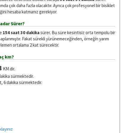
da çok daha fazla olacaktır. Ayrıca çok profesyonel bir bisiklet
ğini hesaba katmanız gerekiyor.
adar Sürer?
se
154 saat 30 dakika
sürer. Bu süre kesintisiz orta tempolu bir
saplanmıştır. Fakat sürekli yürünemeceğinden, örneğin yarım
emen ortalama 2 kat sürecektir.
aç km?
3
KM dir.
dakika sürmektedir.
t, 6 dakika sürmektedir.
klayınız