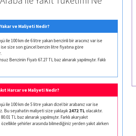
Araba ile Yakıt Tüketimi Ne
Yakar ve Maliyeti Nedir?
ile 100 km de 6 litre yakan benzinli bir aracınız var ise
 ise size son güncel benzin litre fiyatına göre
.
uz Benzinin Fiyatı 67.27 TL baz alınarak yapılmıştır. Faklı
kıt Harcar ve Maliyeti Nedir?
 ile 100 km de 5 litre yakan dizel bir arabanız var ise
z. Bu seyahatin maliyeti size yaklaşık
2472 TL
olacaktır.
80.01 TL baz alınarak yapılmıştır. Farklı akaryakıt
 özellikle şehirler arasında bilmediğiniz yerden yakıt alırken