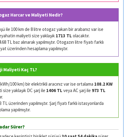
ogaz Harcar ve Maliyeti Nedir?
 ile 100 km de 8 litre otogaz yakan bir arabanız var ise
eyahatin maliyeti size yaklaşık
1713 TL
olacaktır.
68 TL baz alınarak yapılmıştır. Otogazın litre fiyatı farklı
 fiyat üzerinden hesaplama yapılmıştır.
ji Maliyeti Kaç TL?
Wh/100 km) bir elektrikli aracınız var ise ortalama
108.2 KW
 size yaklaşık DC şarj ile
1406 TL
veya AC şarj ile
973 TL
r.
TL üzerinden yapılmıştır. Şarj fiyatı farklı istasyonlarda
plama yapılmıştır.
adar Sürer?
 sadece kesintisiz bisiklet sürüşü
30 saat 54 dakika
sürer.