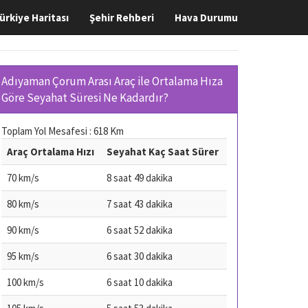
ürkiye Haritası
Şehir Rehberi
Hava Durumu
Adıyaman Çorum Arası Araç ile Ortalama Hıza
Göre Seyahat Süresi Ne Kadardır?
Toplam Yol Mesafesi : 618 Km
Araç Ortalama Hızı
Seyahat Kaç Saat Sürer
70 km/s
8 saat 49 dakika
80 km/s
7 saat 43 dakika
90 km/s
6 saat 52 dakika
95 km/s
6 saat 30 dakika
100 km/s
6 saat 10 dakika