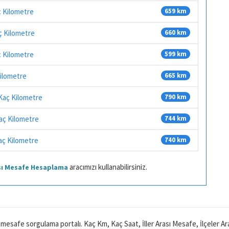
ç Kilometre
659 km
ç Kilometre
660 km
ç Kilometre
599 km
ilometre
665 km
Kaç Kilometre
790 km
aç Kilometre
744 km
aç Kilometre
740 km
aracımızı kullanabilirsiniz.
ası Mesafe Hesaplama
ı mesafe sorgulama portalı. Kaç Km, Kaç Saat, İller Arası Mesafe, İlçeler 