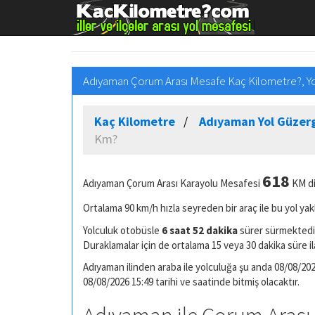
Adıyaman Çorum Arası Mesafe Kaç Kilometre?, Yo
Kaç Kilometre
Adıyaman Yol Güzerg
Km?
618
Adıyaman Çorum Arası Karayolu Mesafesi
KM di
Ortalama 90 km/h hızla seyreden bir araç ile bu yol yak
Yolculuk otobüsle
6 saat 52 dakika
sürer sürmektedir
Duraklamalar için de ortalama 15 veya 30 dakika süre il
Adıyaman ilinden araba ile yolculuğa şu anda 08/08/2026
08/08/2026 15:49 tarihi ve saatinde bitmiş olacaktır.