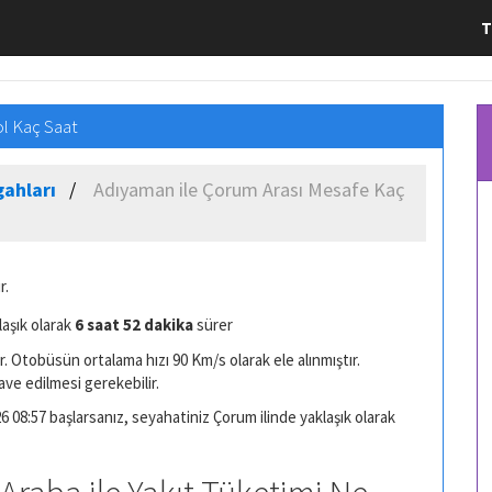
T
l Kaç Saat
ahları
Adıyaman ile Çorum Arası Mesafe Kaç
r.
laşık olarak
6 saat 52 dakika
sürer
. Otobüsün ortalama hızı 90 Km/s olarak ele alınmıştır.
ave edilmesi gerekebilir.
 08:57 başlarsanız, seyahatiniz Çorum ilinde yaklaşık olarak