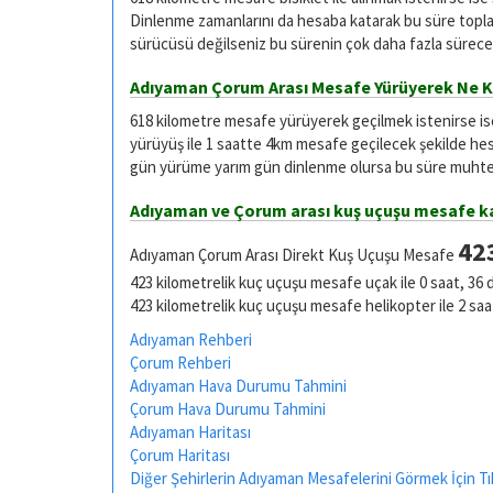
Dinlenme zamanlarını da hesaba katarak bu süre toplam
sürücüsü değilseniz bu sürenin çok daha fazla sürece
Adıyaman Çorum Arası Mesafe Yürüyerek Ne K
618 kilometre mesafe yürüyerek geçilmek istenirse i
yürüyüş ile 1 saatte 4km mesafe geçilecek şekilde he
gün yürüme yarım gün dinlenme olursa bu süre muhtel
Adıyaman ve Çorum arası kuş uçuşu mesafe k
42
Adıyaman Çorum Arası Direkt Kuş Uçuşu Mesafe
423 kilometrelik kuç uçuşu mesafe uçak ile 0 saat, 36 
423 kilometrelik kuç uçuşu mesafe helikopter ile 2 saa
Adıyaman Rehberi
Çorum Rehberi
Adıyaman Hava Durumu Tahmini
Çorum Hava Durumu Tahmini
Adıyaman Haritası
Çorum Haritası
Diğer Şehirlerin Adıyaman Mesafelerini Görmek İçin Tı