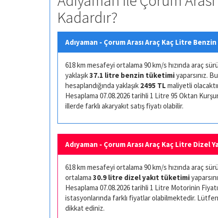
Adıyaman ile Çorum Arası 
Kadardır?
Adıyaman - Çorum Arası Araç Kaç Litre Benzin 
618 km mesafeyi ortalama 90 km/s hızında araç sürüşü 
yaklaşık
37.1 litre benzin tüketimi
yaparsınız. Bu
hesaplandığında yaklaşık
2495 TL
maliyetli olacaktır
Hesaplama 07.08.2026 tarihli 1 Litre 95 Oktan Kurşuns
illerde farklı akaryakıt satış fiyatı olabilir.
Adıyaman - Çorum Arası Araç Kaç Litre Dizel Ya
618 km mesafeyi ortalama 90 km/s hızında araç sürüşü
ortalama
30.9 litre dizel yakıt tüketimi
yaparsını
Hesaplama 07.08.2026 tarihli 1 Litre Motorinin Fiyatı 
istasyonlarında farklı fiyatlar olabilmektedir. Lütfen
dikkat ediniz.