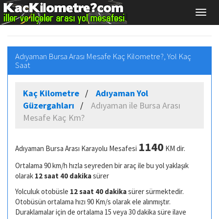
Adıyaman Bursa Arası Mesafe Kaç Kilometre?, Yol Kaç
Saat
Kaç Kilometre
Adıyaman Yol
Güzergahları
Adıyaman ile Bursa Arası
Mesafe Kaç Km?
1140
Adıyaman Bursa Arası Karayolu Mesafesi
KM dir.
Ortalama 90 km/h hızla seyreden bir araç ile bu yol yaklaşık
olarak
12 saat 40 dakika
sürer
Yolculuk otobüsle
12 saat 40 dakika
sürer sürmektedir.
Otobüsün ortalama hızı 90 Km/s olarak ele alınmıştır.
Duraklamalar için de ortalama 15 veya 30 dakika süre ilave