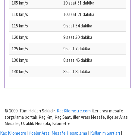
105 km/s
10 saat 51 dakika
110 km/s
10 saat 21 dakika
115 km/s
9 saat 54 dakika
120 km/s
9 saat 30 dakika
125 km/s
9 saat 7 dakika
130 km/s
8 saat 46 dakika
140 km/s
8 saat 8 dakika
© 2009. Tüm Hakları Saklıdır.
KacKilometre.com
İller arası mesafe
sorgulama portalı. Kaç Km, Kaç Saat, İller Arası Mesafe, İlçeler Arası
Mesafe, Uzaklık Hesapla, Kilometre
Kaç Kilometre
|
İlçeler Arası Mesafe Hesaplama
|
Kullanım Şartları
|