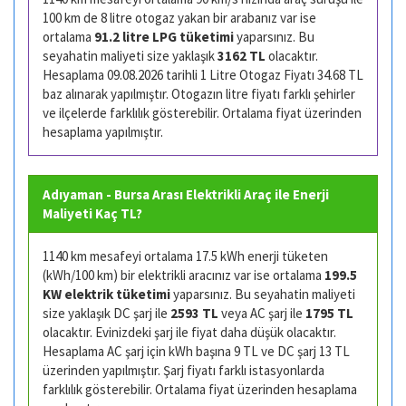
100 km de 8 litre otogaz yakan bir arabanız var ise
ortalama
91.2 litre LPG tüketimi
yaparsınız. Bu
seyahatin maliyeti size yaklaşık
3162 TL
olacaktır.
Hesaplama 09.08.2026 tarihli 1 Litre Otogaz Fiyatı 34.68 TL
baz alınarak yapılmıştır. Otogazın litre fiyatı farklı şehirler
ve ilçelerde farklılık gösterebilir. Ortalama fiyat üzerinden
hesaplama yapılmıştır.
Adıyaman - Bursa Arası Elektrikli Araç ile Enerji
Maliyeti Kaç TL?
1140 km mesafeyi ortalama 17.5 kWh enerji tüketen
(kWh/100 km) bir elektrikli aracınız var ise ortalama
199.5
KW elektrik tüketimi
yaparsınız. Bu seyahatin maliyeti
size yaklaşık DC şarj ile
2593 TL
veya AC şarj ile
1795 TL
olacaktır. Evinizdeki şarj ile fiyat daha düşük olacaktır.
Hesaplama AC şarj için kWh başına 9 TL ve DC şarj 13 TL
üzerinden yapılmıştır. Şarj fiyatı farklı istasyonlarda
farklılık gösterebilir. Ortalama fiyat üzerinden hesaplama